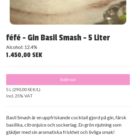
féfé - Gin Basil Smash - 5 Liter
Alcohol: 12.4%
1.450,00 SEK
Sold out
5 L (290,00 SEK/L)
Incl. 25% VAT
Basil Smash är en uppfriskande cocktail gjord på gin, färsk
basilika, citronjuice och sockerlag. En grön njutning som
glädjer med sin aromatiska friskhet och livliga smak!